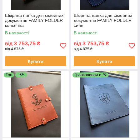
Шкіряна папка для сімейних
Шкіряна папка для сімейних
документів FAMILY FOLDER
документів FAMILY FOLDER
коньячна
синя
В наявності
В наявності
3 753,75
3 753,75
від
₴
від
₴
від 4 875 ₴
від 4 875 ₴
Купити
Купити
Топ
–5%
Гравіювання в 🎁