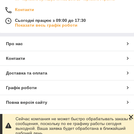
Контакти
Сьогодні працює з 09:00 до 17:30
Показати весь графік роботи
Про нас
Контакти
Доставка та оплата
Графік роботи
Повна версія сайту
Сайт створено на маркетплейсі
Prom.ua
Сейчас компания не может быстро обрабатывать заказы и
сообщения, поскольку по ее графику работы сегодня
выходной. Ваша заявка будет обработана в ближайший
Політика конфіденційності
рабочий день.