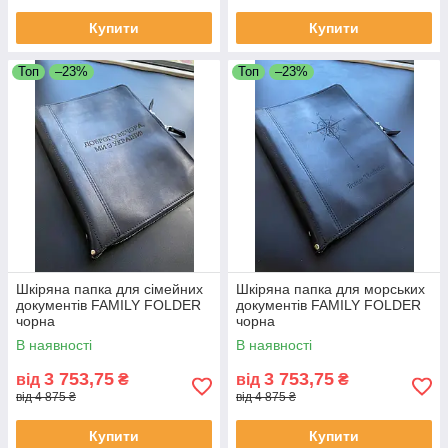
Купити
Купити
Топ
–23%
Топ
–23%
Шкіряна папка для сімейних
Шкіряна папка для морських
документів FAMILY FOLDER
документів FAMILY FOLDER
чорна
чорна
В наявності
В наявності
3 753,75
3 753,75
від
₴
від
₴
від 4 875 ₴
від 4 875 ₴
Купити
Купити