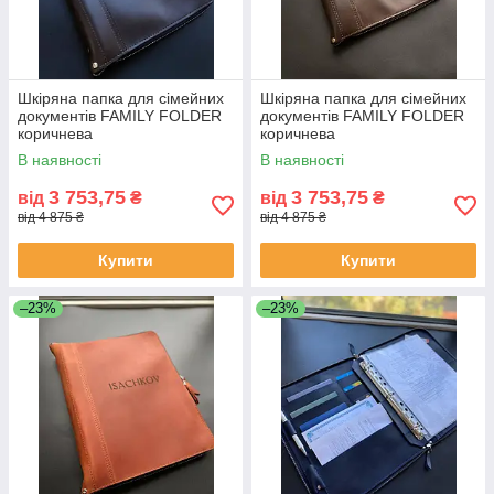
Шкіряна папка для сімейних
Шкіряна папка для сімейних
документів FAMILY FOLDER
документів FAMILY FOLDER
коричнева
коричнева
В наявності
В наявності
3 753,75
3 753,75
від
₴
від
₴
від 4 875 ₴
від 4 875 ₴
Купити
Купити
–23%
–23%