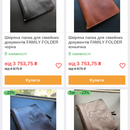
Шкіряна папка для сімейних
Шкіряна папка для сімейних
документів FAMILY FOLDER
документів FAMILY FOLDER
чорна
коньячна
В наявності
В наявності
3 753,75
3 753,75
від
₴
від
₴
від 4 875 ₴
від 4 875 ₴
Купити
Купити
–23%
Топ
–23%