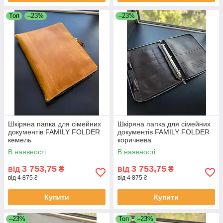
Топ
–23%
–23%
Шкіряна папка для сімейних
Шкіряна папка для сімейних
документів FAMILY FOLDER
документів FAMILY FOLDER
кемель
коричнева
В наявності
В наявності
3 753,75
3 753,75
від
₴
від
₴
від 4 875 ₴
від 4 875 ₴
Купити
Купити
–23%
Топ
–23%