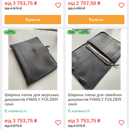
3 753,75
2 707,50
від
₴
від
₴
від 4 875 ₴
від 2 850 ₴
Купити
Купити
–23%
Топ
–23%
Шкіряна папка для морських
Шкіряна папка для сімейних
документів FAMILY FOLDER
документів FAMILY FOLDER
синя
синя
В наявності
В наявності
3 753,75
3 753,75
від
₴
від
₴
від 4 875 ₴
від 4 875 ₴