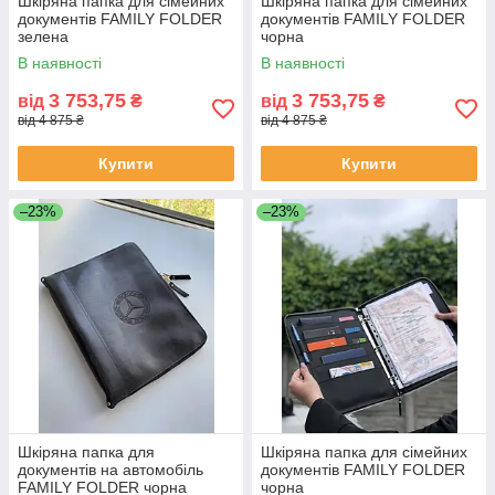
Шкіряна папка для сімейних
Шкіряна папка для сімейних
документів FAMILY FOLDER
документів FAMILY FOLDER
зелена
чорна
В наявності
В наявності
3 753,75
3 753,75
від
₴
від
₴
від 4 875 ₴
від 4 875 ₴
Купити
Купити
–23%
–23%
Шкіряна папка для
Шкіряна папка для сімейних
документів на автомобіль
документів FAMILY FOLDER
FAMILY FOLDER чорна
чорна