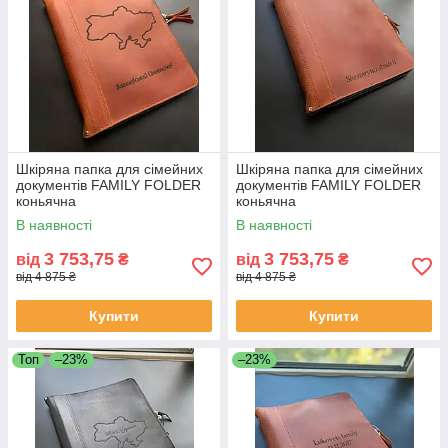
Шкіряна папка для сімейних
Шкіряна папка для сімейних
документів FAMILY FOLDER
документів FAMILY FOLDER
коньячна
коньячна
В наявності
В наявності
3 753,75
3 753,75
від
₴
від
₴
від 4 875 ₴
від 4 875 ₴
Купити
Купити
Топ
–23%
–23%