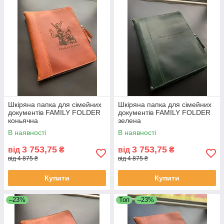
Шкіряна папка для сімейних
Шкіряна папка для сімейних
документів FAMILY FOLDER
документів FAMILY FOLDER
коньячна
зелена
В наявності
В наявності
3 753,75
3 753,75
від
₴
від
₴
від 4 875 ₴
від 4 875 ₴
Купити
Купити
–23%
Топ
–23%