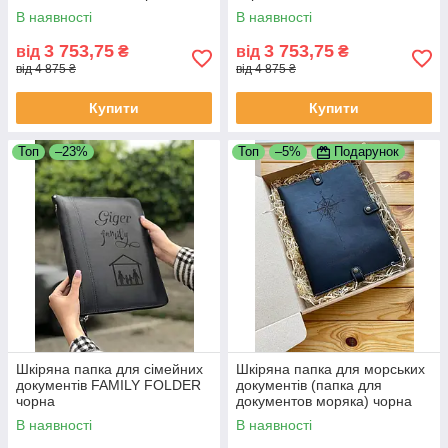
В наявності
В наявності
3 753,75
3 753,75
від
₴
від
₴
від 4 875 ₴
від 4 875 ₴
Купити
Купити
Топ
–23%
Топ
–5%
Подарунок
Шкіряна папка для сімейних
Шкіряна папка для морських
документів FAMILY FOLDER
документів (папка для
чорна
документов моряка) чорна
В наявності
В наявності