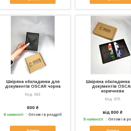
Шкіряна обкладинка для
Шкіряна обкладинка
документів OSCAR чорна
документів OSCA
коричнева
633
675
800 ₴
від 800 ₴
В наявності
Оптом і в роздріб
В наявності
Оптом і в р
Купити
Купити