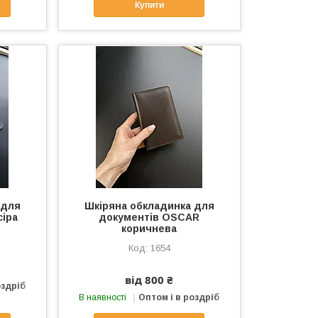
Купити
 для
Шкіряна обкладинка для
іра
документів OSCAR
коричнева
1654
від 800 ₴
оздріб
В наявності
Оптом і в роздріб