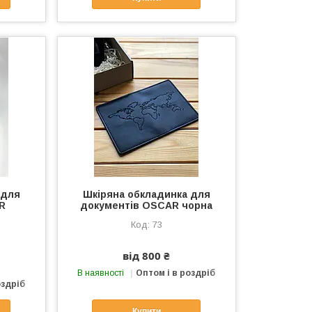
 для
Шкіряна обкладинка для
R
документів OSCAR чорна
73
від 800 ₴
В наявності
Оптом і в роздріб
оздріб
Купити