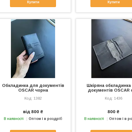
Купити
Купити
Обкладинка для документів
Шкіряна обкладинка
OSCAR чорна
документів OSCAR с
1382
1436
від 800 ₴
800 ₴
В наявності
Оптом і в роздріб
В наявності
Оптом і в р