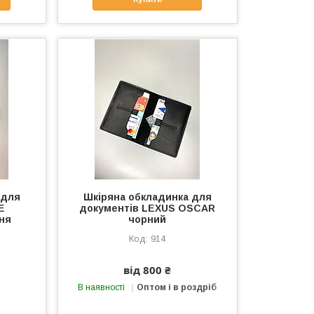
 для
Шкіряна обкладинка для
E
документів LEXUS OSCAR
ня
чорний
914
від 800 ₴
В наявності
Оптом і в роздріб