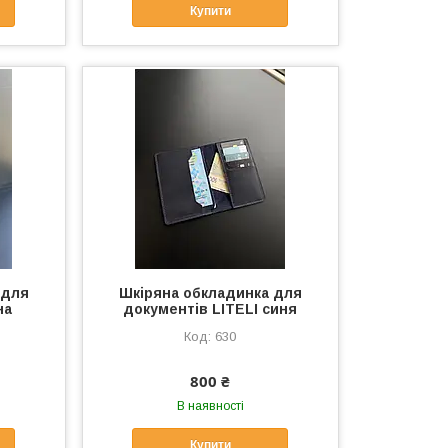
Купити
 для
Шкіряна обкладинка для
на
документів LITELI синя
630
800 ₴
В наявності
Купити