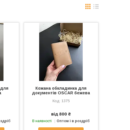
 для
Кожана обкладинка для
а
документів OSCAR бежева
1375
від 800 ₴
оздріб
В наявності
Оптом і в роздріб