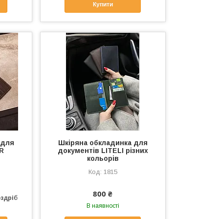
Купити
 для
Шкіряна обкладинка для
R
документів LITELI різних
кольорів
1815
800 ₴
оздріб
В наявності