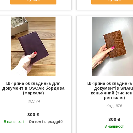
Шкіряна обкладинка для
Шкіряна обкладинка
документів OSCAR бордова
документів SNAK
(марсала)
коньячний (тиснен
рептилія)
74
876
800 ₴
800 ₴
В наявності
Оптом і в роздріб
В наявності