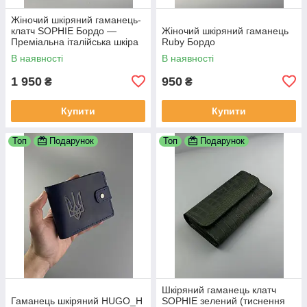
Жіночий шкіряний гаманець-
клатч SOPHIE Бордо —
Жіночий шкіряний гаманець
Преміальна італійська шкіра
Ruby Бордо
Кентуккі
В наявності
В наявності
1 950
950
₴
₴
Купити
Купити
Топ
Подарунок
Топ
Подарунок
Шкіряний гаманець клатч
Гаманець шкіряний HUGO_H
SOPHIE зелений (тиснення