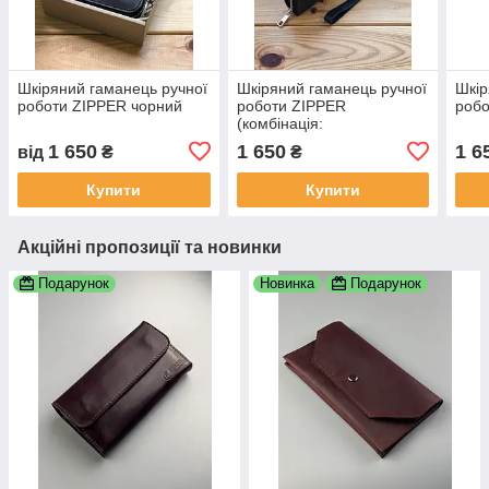
Шкіряний гаманець ручної
Шкіряний гаманець ручної
Шкір
роботи ZIPPER чорний
роботи ZIPPER
робо
(комбінація:
чорний+червоний)
1 650
1 650
1 6
від
₴
₴
Купити
Купити
Акційні пропозиції та новинки
Подарунок
Новинка
Подарунок