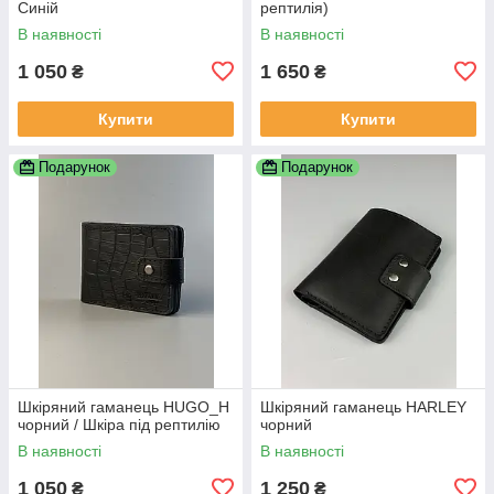
Синій
рептилія)
В наявності
В наявності
1 050
1 650
₴
₴
Купити
Купити
Подарунок
Подарунок
Шкіряний гаманець HUGO_H
Шкіряний гаманець HARLEY
чорний / Шкіра під рептилію
чорний
В наявності
В наявності
1 050
1 250
₴
₴