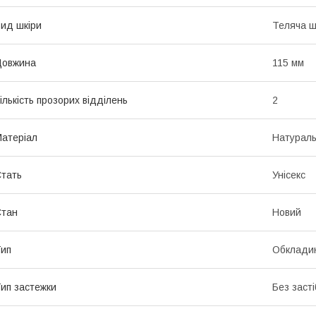
ид шкіри
Теляча ш
Довжина
115 мм
ількість прозорих відділень
2
атеріал
Натураль
тать
Унісекс
Стан
Новий
ип
Обкладин
ип застежки
Без засті