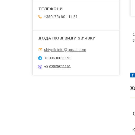
+380 (63) 801-11-51
О
в
shiynik.info@gmail.com
+380638011151
+380638011151
Х
К