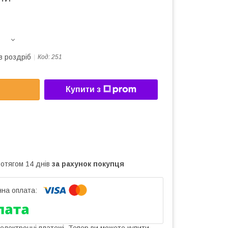
в роздріб
Код:
251
Купити з
ротягом 14 днів
за рахунок покупця
 електронні платежі. Тепер ви можете купити