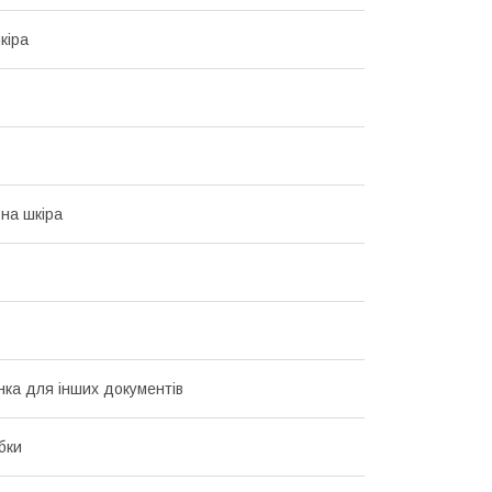
кіра
на шкіра
ка для інших документів
бки