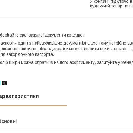
У компанії підключені
будь-який товар не п
берігайте свої важливі документи красиво!
аспорт - один з найважливіших документів! Саме тому потрібно за
опомогою шкіряної обкладинки це можна зробити ще й красиво. Під
ля закордонного паспорта.
олір шкіри можна обрати із нашого асортименту, запитуйте у мене
арактеристики
Основні