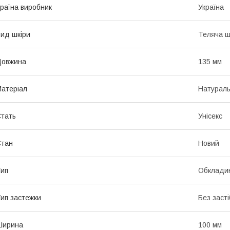
раїна виробник
Україна
ид шкіри
Теляча ш
Довжина
135 мм
атеріал
Натураль
тать
Унісекс
Стан
Новий
ип
Обкладин
ип застежки
Без засті
Ширина
100 мм