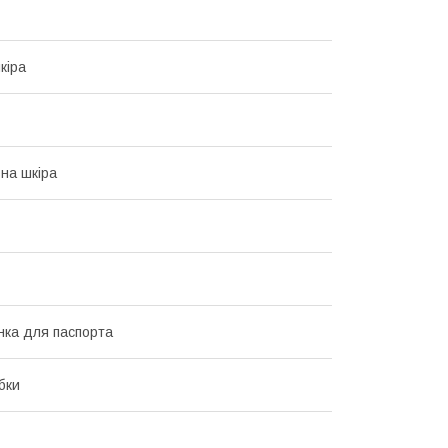
кіра
на шкіра
ка для паспорта
бки