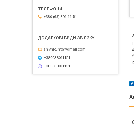
+380 (63) 801-11-51
З
П
д
shiynik.info@gmail.com
д
+380638011151
К
+380638011151
Х