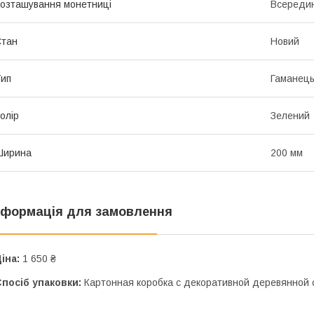
озташування монетниці
Всередин
Стан
Новий
ип
Гаманец
олір
Зелений
Ширина
200 мм
нформація для замовлення
іна:
1 650 ₴
посіб упаковки:
Картонная коробка с декоративной деревянной 