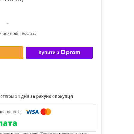
в роздріб
Код:
335
Купити з
ротягом 14 днів
за рахунок покупця
 електронні платежі. Тепер ви можете купити