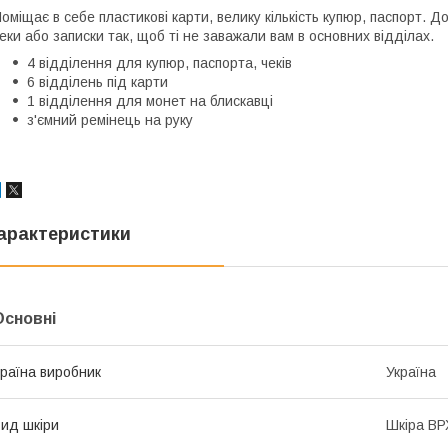
оміщає в себе пластикові карти, велику кількість купюр, паспорт. 
еки або записки так, щоб ті не заважали вам в основних відділах.
4 відділення для купюр, паспорта, чеків
6 відділень під карти
1 відділення для монет на блискавці
з'ємний ремінець на руку
арактеристики
Основні
раїна виробник
Україна
ид шкіри
Шкіра ВР