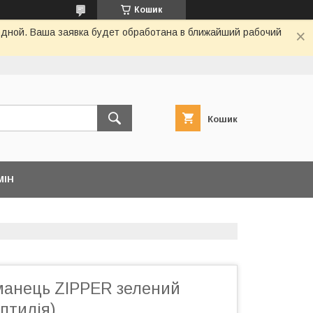
Кошик
одной. Ваша заявка будет обработана в ближайший рабочий
Кошик
МІН
манець ZIPPER зелений
птилія)