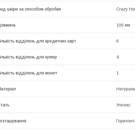
ид шкіри за способом обробки
Crazy Ho
Довжина
100 мм
ількість відділень для кредитних карт
6
ількість відділень для купюр
4
ількість відділень для монет
1
атеріал
Натураль
тать
Унісекс
озташування
Горизонт