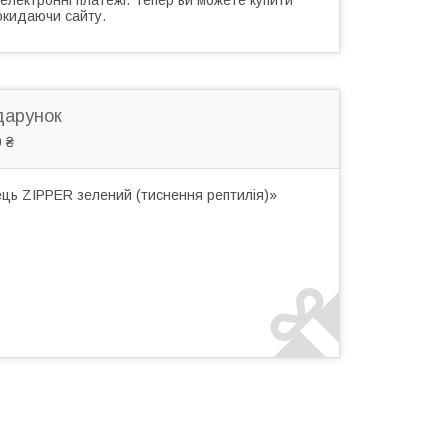
окидаючи сайту.
дарунок
 ₴
ць ZIPPER зелений (тиснення рептилія)»