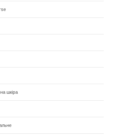
rse
на шкіра
альне