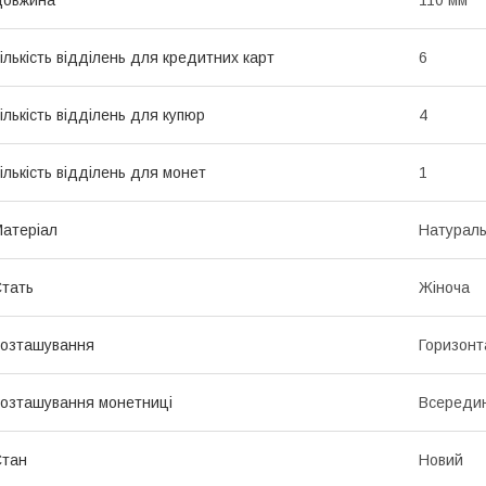
ількість відділень для кредитних карт
6
ількість відділень для купюр
4
ількість відділень для монет
1
атеріал
Натураль
тать
Жіноча
озташування
Горизонт
озташування монетниці
Всередин
Стан
Новий