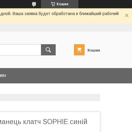
Кошик
одной. Ваша заявка будет обработана в ближайший рабочий
Кошик
МІН
манець клатч SOPHIE синій