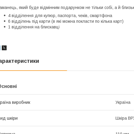
⠀
аманець, який буде відмінним подарунком не тільки собі, а й близьк
4 відділення для купюр, паспорта, чеків, смартфона
6 відділень під карти (в які можна покласти по кілька карт)
1 відділення на блискавці
арактеристики
Основні
раїна виробник
Україна
ид шкіри
Шкіра ВР
Довжина
110 мм