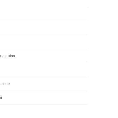
на шкіра
альне
і