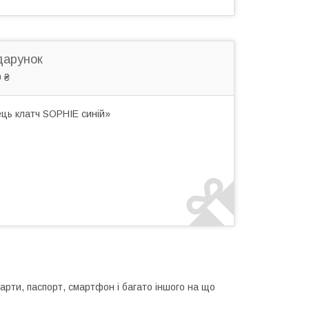
дарунок
 ₴
ць клатч SOPHIE синій»
карти, паспорт, смартфон і багато іншого на що