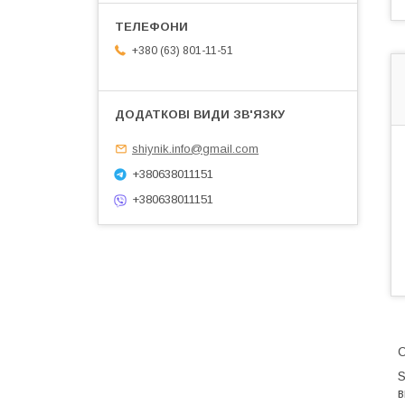
+380 (63) 801-11-51
shiynik.info@gmail.com
+380638011151
+380638011151
С
S
в