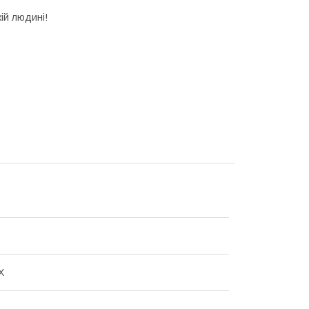
ій людині!
Х