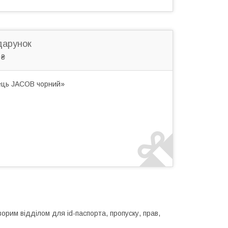
дарунок
 ₴
нець JACOB чорний»
рим відділом для id-паспорта, пропуску, прав,