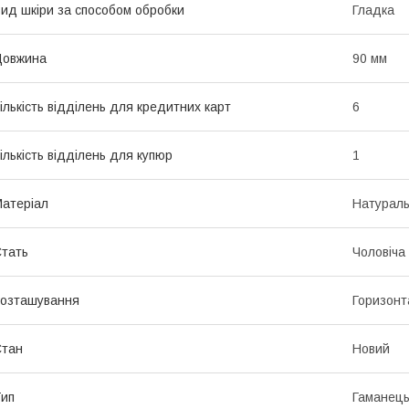
ид шкіри за способом обробки
Гладка
Довжина
90 мм
ількість відділень для кредитних карт
6
ількість відділень для купюр
1
атеріал
Натураль
тать
Чоловіча
озташування
Горизонт
Стан
Новий
ип
Гаманець