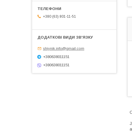
+380 (63) 801-11-51
shiynik.info@gmail.com
+380638011151
+380638011151
С
J
а