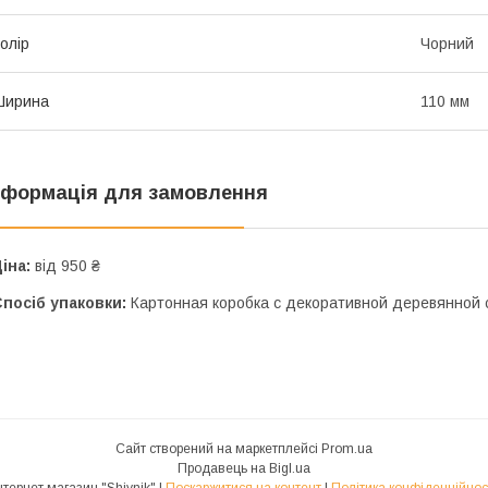
олір
Чорний
Ширина
110 мм
нформація для замовлення
іна:
від 950 ₴
посіб упаковки:
Картонная коробка с декоративной деревянной 
Сайт створений на маркетплейсі
Prom.ua
Продавець на Bigl.ua
Інтернет магазин "Shiynik" |
Поскаржитися на контент
|
Політика конфіденційнос