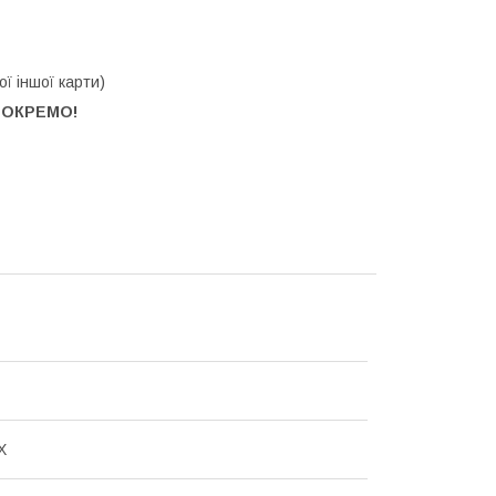
ої іншої карти)
 ОКРЕМО!
Х