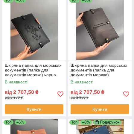
Топ
–5%
Топ
–5%
Шкіряна папка для морських
Шкіряна папка для морських
документів (папка для
документів (папка для
документів моряка) чорна
документів моряка)
коричнева
В наявності
В наявності
2 707,50
2 707,50
від
₴
від
₴
від 2 850 ₴
від 2 850 ₴
Купити
Купити
Топ
–5%
Топ
–5%
Подарунок