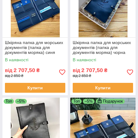
Шкіряна папка для морських
Шкіряна папка для морських
документів (папка для
документів (папка для
документів моряка) синя
документів моряка) чорна
В наявності
В наявності
2 707,50
2 707,50
від
₴
від
₴
від 2 850 ₴
від 2 850 ₴
Купити
Купити
Топ
–5%
Топ
–5%
Подарунок