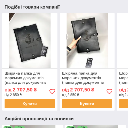
Подібні товари компанії
Шкіряна папка для
Шкіряна папка для
Шкір
морських документів
морських документів
морс
(папка для документів
(папка для документів
(пап
моряка) чорна
моряка) чорна
моря
2 707,50
2 707,50
від
₴
від
₴
від
від 2 850 ₴
від 2 850 ₴
від 2
Купити
Купити
Акційні пропозиції та новинки