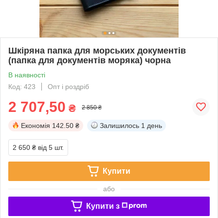
Шкіряна папка для морських документів
(папка для документів моряка) чорна
В наявності
Код: 423
Опт і роздріб
2 707,50
₴
2 850 ₴
Економія
142.50 ₴
Залишилось
1 день
2 650 ₴
від 5 шт.
Купити
або
Купити з