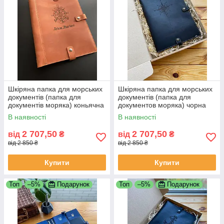
Шкіряна папка для морських
Шкіряна папка для морських
документів (папка для
документів (папка для
документів моряка) коньячна
документов моряка) чорна
В наявності
В наявності
2 707,50
2 707,50
від
₴
від
₴
від 2 850 ₴
від 2 850 ₴
Купити
Купити
Топ
–5%
Подарунок
Топ
–5%
Подарунок