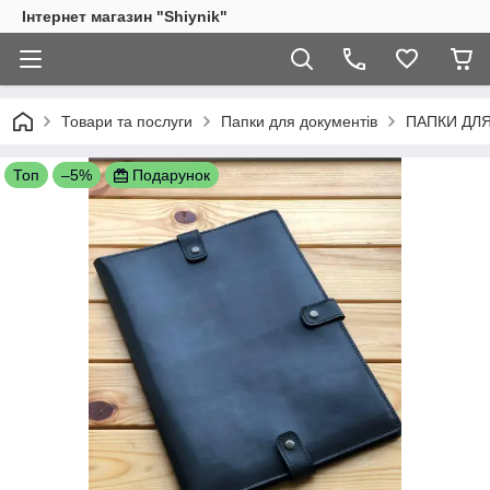
Інтернет магазин "Shiynik"
Товари та послуги
Папки для документів
ПАПКИ ДЛ
Топ
–5%
Подарунок