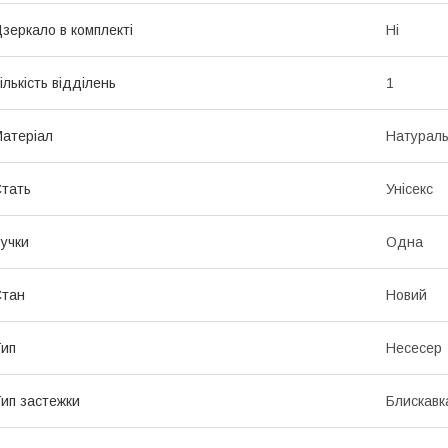
зеркало в комплекті
Ні
ількість відділень
1
атеріал
Натураль
тать
Унісекс
учки
Одна
Стан
Новий
ип
Несесер
ип застежки
Блискавк