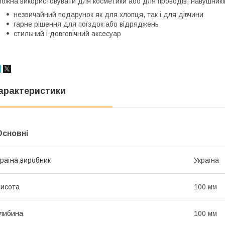
ожна використовувати для косметики або для проводів, навушників,
незвичайний подарунок як для хлопця, так і для дівчини
гарне рішення для поїздок або відряджень
стильний і довговічний аксесуар
арактеристики
Основні
раїна виробник
Україна
исота
100 мм
либина
100 мм