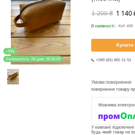
1 140 
1 200 ₴
В наявності
Код:
488
Купити
–5%
Залишилось
0
0
днів
0
0
0
0
0
0
+380 (63) 801-11-51
повернення товару п
У компанії підключені
будь-який товар не п