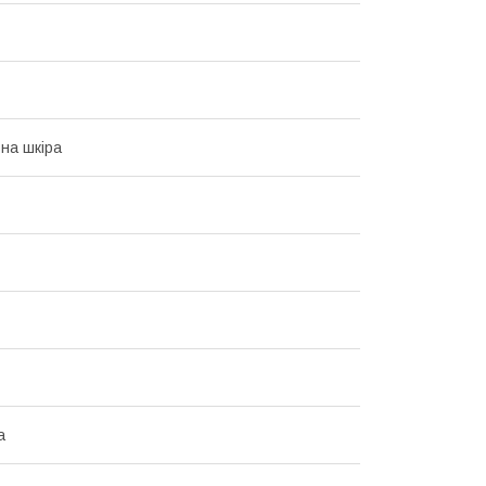
на шкіра
а