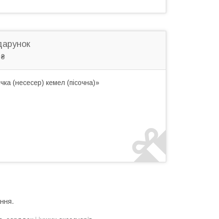
дарунок
 ₴
ка (несесер) кемел (пісочна)»
ння.