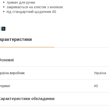
тримач для ручки
закривається на хлястик з кнопкою
під стандартний щоденник А5
арактеристики
Основні
раїна виробник
Україна
Формат
A5
Характеристики обкладинки