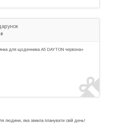
дарунок
 ₴
динка для щоденника А5 DAYTON червона»
 людини, яка звикла планувати свій день!