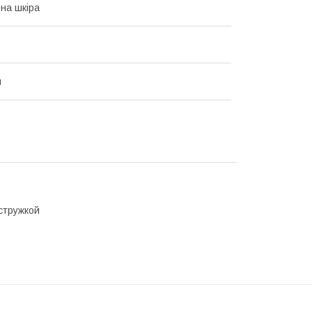
на шкіра
й
стружкой