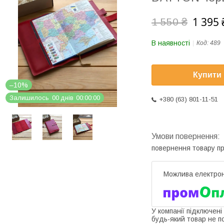
1 395 
1 550 ₴
В наявності
Код:
489
Купити
–10%
Залишилось
0
0
днів
0
0
0
0
0
0
+380 (63) 801-11-51
повернення товару п
У компанії підключені
будь-який товар не п