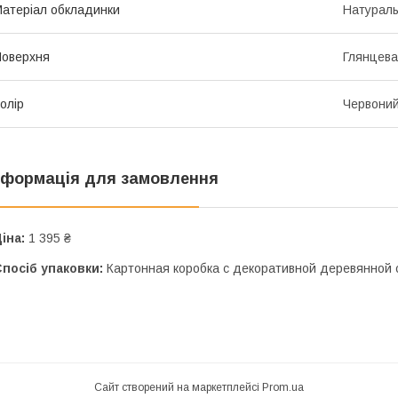
атеріал обкладинки
Натураль
оверхня
Глянцева
олір
Червони
нформація для замовлення
іна:
1 395 ₴
посіб упаковки:
Картонная коробка с декоративной деревянной 
Сайт створений на маркетплейсі
Prom.ua