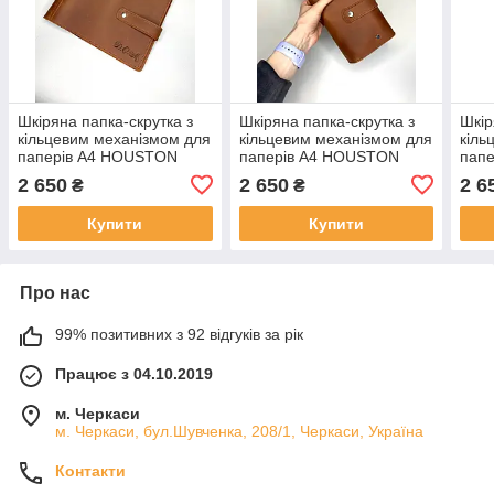
Шкіряна папка-скрутка з
Шкіряна папка-скрутка з
Шкір
кільцевим механізмом для
кільцевим механізмом для
кіль
паперів А4 HOUSTON
паперів А4 HOUSTON
пап
коньячна
коньячна
кори
2 650
2 650
2 6
₴
₴
Купити
Купити
Про нас
99% позитивних з 92 відгуків за рік
Працює з 04.10.2019
м. Черкаси
м. Черкаси, бул.Шувченка, 208/1, Черкаси, Україна
Контакти