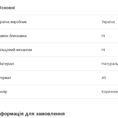
Основні
раїна виробник
Україна
амок-блискавка
Ні
ільцевий механізм
Ні
атеріал
Натураль
Формат
A5
олір
Коричне
нформація для замовлення