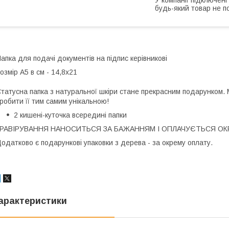
будь-який товар не п
апка для подачі документів на підпис керівникові
озмір А5 в см - 14,8х21
татусна папка з натуральної шкіри стане прекрасним подарунком. 
робити її тим самим унікальною!
2 кишені-куточка всередині папки
ГРАВІРУВАННЯ НАНОСИТЬСЯ ЗА БАЖАННЯМ І ОПЛАЧУЄТЬСЯ ОК
одатково є подарункові упаковки з дерева - за окрему оплату.
арактеристики