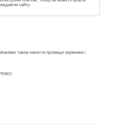
окидаючи сайту.
Можливо також нанести прізвище керівника і
РЕМО!