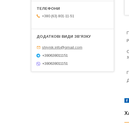
+380 (63) 801-11-51
П
Р
shiynik.info@gmail.com
С
+380638011151
з
+380638011151
Д
Х