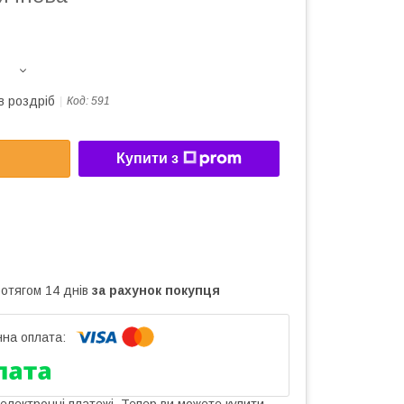
в роздріб
Код:
591
Купити з
ротягом 14 днів
за рахунок покупця
 електронні платежі. Тепер ви можете купити