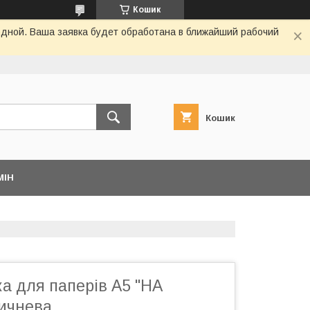
Кошик
одной. Ваша заявка будет обработана в ближайший рабочий
Кошик
МІН
а для паперів А5 "НА
ичнева