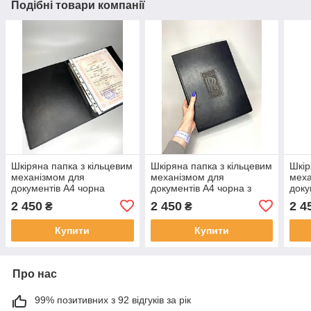
Подібні товари компанії
Шкіряна папка з кільцевим
Шкіряна папка з кільцевим
Шкір
механізмом для
механізмом для
меха
документів А4 чорна
документів А4 чорна з
доку
гравіювання Rolls-Royce
грав
2 450
2 450
2 4
₴
₴
Купити
Купити
Про нас
99% позитивних з 92 відгуків за рік