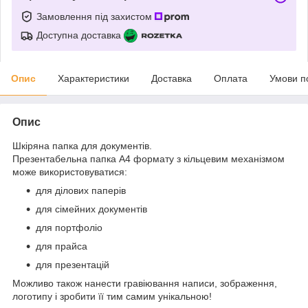
Замовлення під захистом
Доступна доставка
Опис
Характеристики
Доставка
Оплата
Умови п
Опис
Шкіряна папка для документів.
Презентабельна папка А4 формату з кільцевим механізмом
може використовуватися:
для ділових паперів
для сімейних документів
для портфоліо
для прайса
для презентацій
Можливо також нанести гравіювання написи, зображення,
логотипу і зробити її тим самим унікальною!