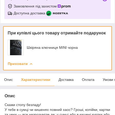
Замовлення під захистом
Доступна доставка
При купівлі цього товару отримайте подарунок
Шкіряна ключниця MINI чорна
Приховати
Опис
Характеристики
Доставка
Оплата
Умови 
Опис
Скажи стопу безладу!
У тебе в сумці чи кишенях повний хаос? Гроші, копійки, картки
та чеки — все незрозуміле де: у сумці або в кишені куртки або