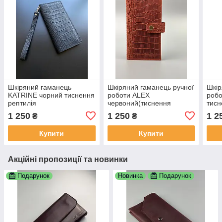
Шкіряний гаманець
Шкіряний гаманець ручної
Шкір
KATRINE чорний тиснення
роботи ALEX
робо
рептилія
червоний(тиснення
тисн
рептилія)
1 250
1 250
1 2
₴
₴
Купити
Купити
Акційні пропозиції та новинки
Подарунок
Новинка
Подарунок