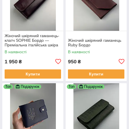
Жіночий шкіряний гаманець-
клатч SOPHIE Бордо —
Жіночий шкіряний гаманець
Преміальна італійська шкіра
Ruby Бордо
Кентуккі
В наявності
В наявності
1 950
950
₴
₴
Купити
Купити
Топ
Подарунок
Топ
Подарунок