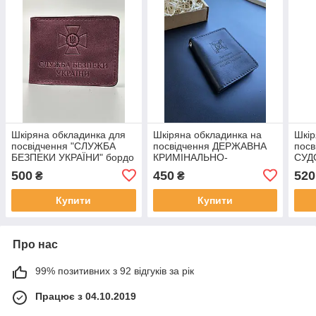
Шкіряна обкладинка для
Шкіряна обкладинка на
Шкір
посвідчення "СЛУЖБА
посвідчення ДЕРЖАВНА
пос
БЕЗПЕКИ УКРАЇНИ" бордо
КРИМІНАЛЬНО-
СУД
ВИКОНАВЧА СЛУЖБА
чор
500
450
520
₴
₴
УКРАЇНИ чорна
Купити
Купити
Про нас
99% позитивних з 92 відгуків за рік
Працює з 04.10.2019