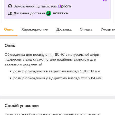
Замовлення під захистом
Доступна доставка
Опис
Характеристики
Доставка
Оплата
Умови п
Опис
Обкладинка для посвідчення ДСНС з натуральної шкіри
підкреслить ваш статус і стане надійним захистом для
важливого документа!
розмір обкладинки в закритому вигляді 110 х 84 мм
розмір обкладинки у відкритому вигляді 223 х 84 мм
Спосіб упаковки
Картонна коробка з декоративною дерев'яною стружкою