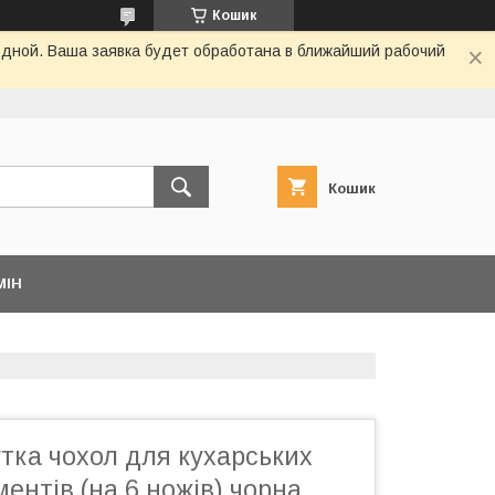
Кошик
одной. Ваша заявка будет обработана в ближайший рабочий
Кошик
МІН
тка чохол для кухарських
ментів (на 6 ножів) чорна