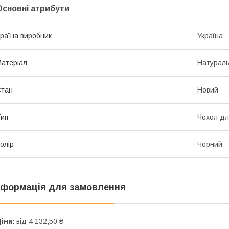
Основні атрибути
раїна виробник
Україна
атеріал
Натураль
Стан
Новий
ип
Чохол дл
олір
Чорний
нформація для замовлення
іна:
від 4 132,50 ₴