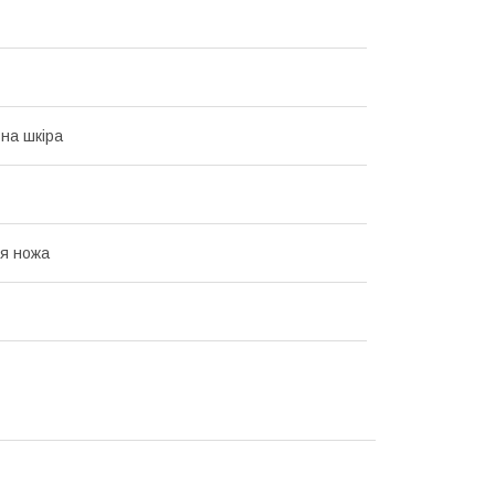
на шкіра
я ножа