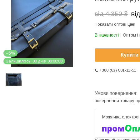
від
від 4 350 ₴
Показати оптові ціни
В наявності
Оптом і 
–5%
Купити
Залишилось
0
0
днів
0
0
0
0
0
0
+380 (63) 801-11-51
повернення товару п
У компанії підключені