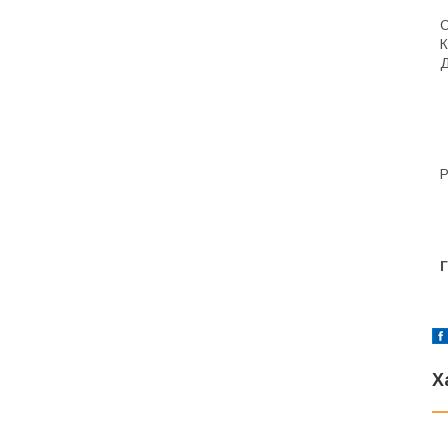
С
К
Д
Р
Х