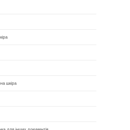
кіра
на шкіра
ка для інших документів