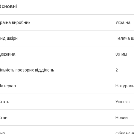
Основні
раїна виробник
Україна
ид шкіри
Теляча ш
Довжина
89 мм
ількість прозорих відділень
2
атеріал
Натураль
тать
Унісекс
Стан
Новий
ип
Обкладин