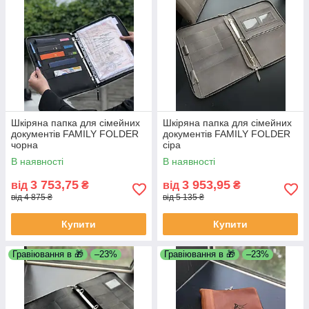
Шкіряна папка для сімейних
Шкіряна папка для сімейних
документів FAMILY FOLDER
документів FAMILY FOLDER
чорна
сіра
В наявності
В наявності
3 753,75
3 953,95
від
₴
від
₴
від 4 875 ₴
від 5 135 ₴
Купити
Купити
Гравіювання в 🎁
–23%
Гравіювання в 🎁
–23%