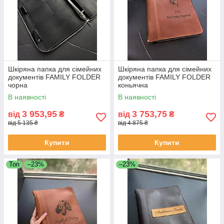
Шкіряна папка для сімейних
Шкіряна папка для сімейних
документів FAMILY FOLDER
документів FAMILY FOLDER
чорна
коньячна
В наявності
В наявності
3 953,95
3 753,75
від
₴
від
₴
від 5 135 ₴
від 4 875 ₴
Купити
Купити
Топ
–23%
–23%