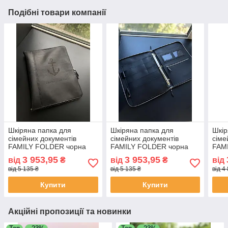
Подібні товари компанії
Шкіряна папка для
Шкіряна папка для
Шкір
сімейних документів
сімейних документів
сіме
FAMILY FOLDER чорна
FAMILY FOLDER чорна
FAM
3 953,95
3 953,95
від
₴
від
₴
від
від 5 135 ₴
від 5 135 ₴
від 4
Купити
Купити
Акційні пропозиції та новинки