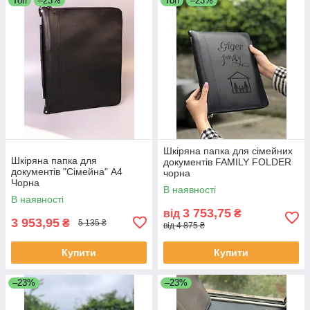
Топ
–23%
Топ
–23%
Шкіряна папка для сімейних
Шкіряна папка для
документів FAMILY FOLDER
документів "Сімейна" А4
чорна
Чорна
В наявності
В наявності
3 753,75
від
₴
3 953,95
₴
5 135 ₴
від 4 875 ₴
Купити
Купити
–23%
–23%