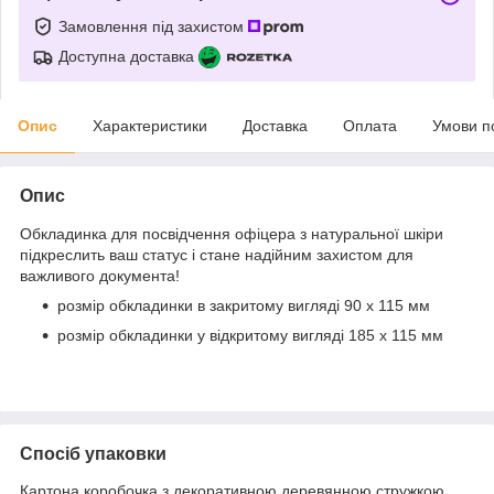
Замовлення під захистом
Доступна доставка
Опис
Характеристики
Доставка
Оплата
Умови п
Опис
Обкладинка для посвідчення офіцера з натуральної шкіри
підкреслить ваш статус і стане надійним захистом для
важливого документа!
розмір обкладинки в закритому вигляді 90 х 115 мм
розмір обкладинки у відкритому вигляді 185 х 115 мм
Спосіб упаковки
Картона коробочка з декоративною деревянною стружкою