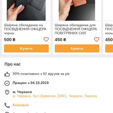
Шкіряна обкладинка на
Шкіряна обкладинка для
Шкір
ПОСВІДЧЕННЯ ОФІЦЕРА
ПОСВІДЧЕННЯ ОФІЦЕРА
ПОС
чорна
ПОВІТРЯНИХ СИЛ
конь
коньячний
500
450
450
₴
₴
Купити
Купити
Про нас
99% позитивних з 92 відгуків за рік
Працює з 04.10.2019
м. Черкаси
м. Черкаси, бул.Шувченка, 208/1, Черкаси, Україна
Контакти