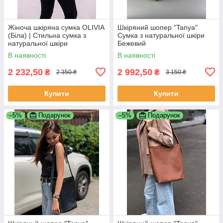
Жіноча шкіряна сумка OLIVIA
Шкіряний шопер "Tanya"
(Біла) | Стильна сумка з
Сумка з натуральної шкіри
натуральної шкіри
Бежевий
В наявності
В наявності
2 232,50
2 992,50
₴
₴
2 350 ₴
3 150 ₴
Купити
Купити
–5%
Подарунок
–5%
Подарунок