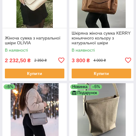
Шкіряна жіноча сумка KERRY
Жіноча сумка з натуральної
коньячного кольору з
шкіри OLIVIA
натуральної шкіри
В наявності
В наявності
2 232,50
3 800
₴
₴
2 350 ₴
4 000 ₴
Купити
Купити
–5%
Новинка
–5%
Подарунок