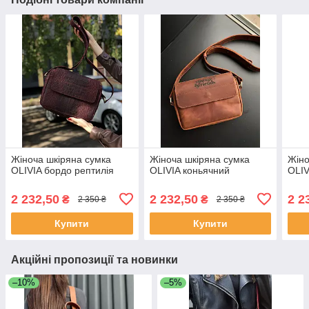
Жіноча шкіряна сумка
Жіноча шкіряна сумка
Жіно
OLIVIA бордо рептилія
OLIVIA коньячний
OLIV
2 232,50
2 232,50
2 2
₴
₴
2 350 ₴
2 350 ₴
Купити
Купити
Акційні пропозиції та новинки
–10%
–5%