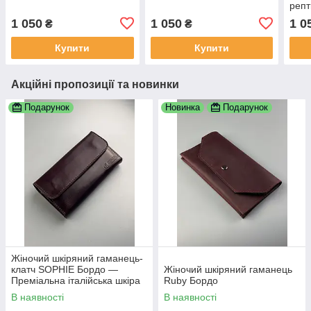
репт
1 050
1 050
1 0
₴
₴
Купити
Купити
Акційні пропозиції та новинки
Подарунок
Новинка
Подарунок
Жіночий шкіряний гаманець-
клатч SOPHIE Бордо —
Жіночий шкіряний гаманець
Преміальна італійська шкіра
Ruby Бордо
Кентуккі
В наявності
В наявності