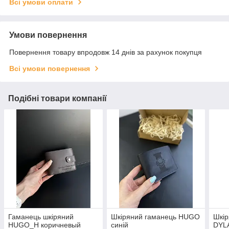
Всі умови оплати
Умови повернення
Повернення товару впродовж 14 днів за рахунок покупця
Всі умови повернення
Подібні товари компанії
Гаманець шкіряний
Шкіряний гаманець HUGO
Шкір
HUGO_H коричневый
синій
DYLA