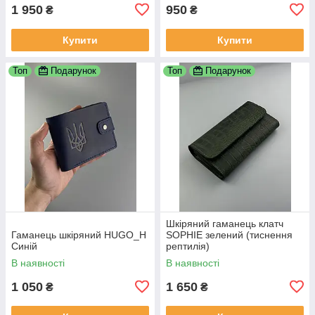
1 950
950
₴
₴
Купити
Купити
Топ
Подарунок
Топ
Подарунок
Шкіряний гаманець клатч
Гаманець шкіряний HUGO_H
SOPHIE зелений (тиснення
Синій
рептилія)
В наявності
В наявності
1 050
1 650
₴
₴