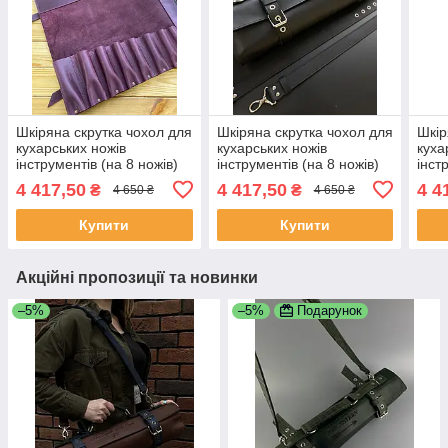
Шкіряна скрутка чохол для
Шкіряна скрутка чохол для
Шкір
кухарських ножів
кухарських ножів
куха
інструментів (на 8 ножів)
інструментів (на 8 ножів)
інст
сіра
4 417,50
4 417,50
4 4
₴
₴
4 650 ₴
4 650 ₴
Купити
Купити
Акційні пропозиції та новинки
–5%
–5%
Подарунок