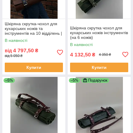
Шкіряна скрутка-чохол для
Шкіряна скрутка чохол для
кухарських ножів та
кухарських ножів інструментів
інструментів на 10 відділень |
(на 6 ножів)
Органайзер кухаря з
В наявності
натуральної шкіри
В наявності
4 797,50
від
₴
4 132,50
₴
4 350 ₴
від 5 050 ₴
Купити
Купити
–5%
–5%
Подарунок