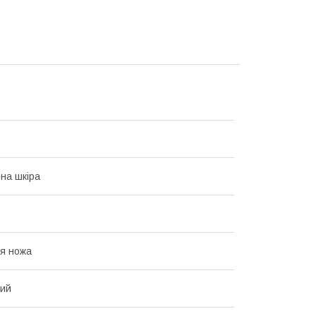
на шкіра
я ножа
вий