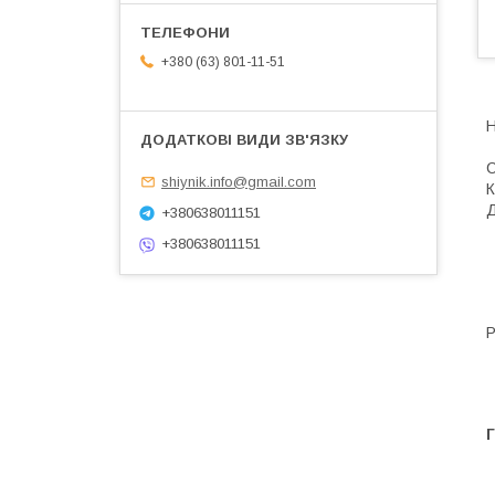
+380 (63) 801-11-51
Н
С
shiynik.info@gmail.com
К
Д
+380638011151
+380638011151
Р