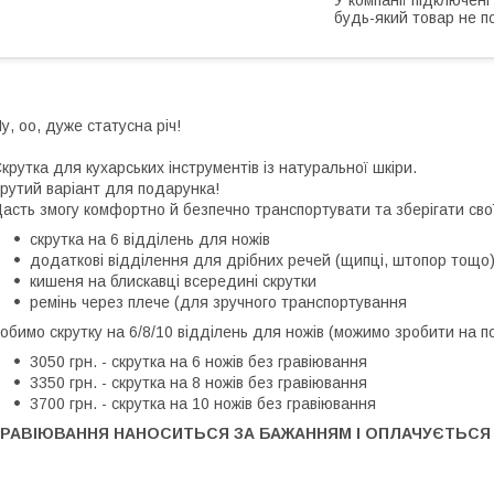
будь-який товар не п
у, оо, дуже статусна річ!
⠀
крутка для кухарських інструментів із натуральної шкіри.
рутий варіант для подарунка!
асть змогу комфортно й безпечно транспортувати та зберігати свої
скрутка на 6 відділень для ножів
додаткові відділення для дрібних речей (щипці, штопор тощо
кишеня на блискавці всередині скрутки
ремінь через плече (для зручного транспортування
обимо скрутку на 6/8/10 відділень для ножів (можимо зробити на потр
3050 грн. - скрутка на 6 ножів без гравіювання
3350 грн. - скрутка на 8 ножів без гравіювання
3700 грн. - скрутка на 10 ножів без гравіювання
ГРАВІЮВАННЯ НАНОСИТЬСЯ ЗА БАЖАННЯМ І ОПЛАЧУЄТЬСЯ