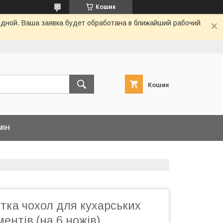
Кошик
одной. Ваша заявка будет обработана в ближайший рабочий
Кошик
МІН
тка чохол для кухарських
ментів (на 6 ножів)