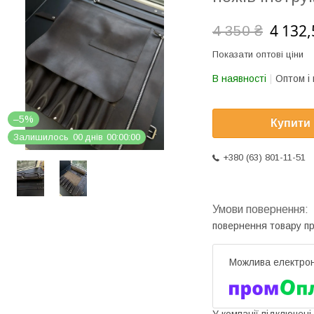
4 132,
4 350 ₴
Показати оптові ціни
В наявності
Оптом і 
–5%
Купити
Залишилось
0
0
днів
0
0
0
0
0
0
+380 (63) 801-11-51
повернення товару п
У компанії підключені