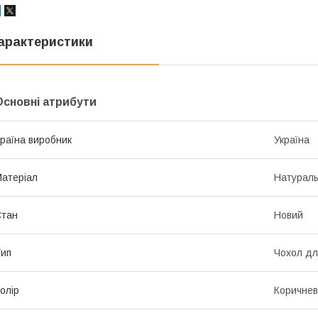
арактеристики
Основні атрибути
раїна виробник
Україна
атеріал
Натураль
Стан
Новий
ип
Чохол дл
олір
Коричне