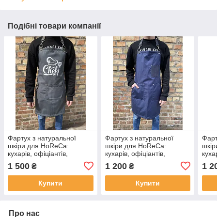
Подібні товари компанії
Фартух з натуральної
Фартух з натуральної
Фарт
шкіри для HoReCa:
шкіри для HoReCa:
шкір
кухарів, офіціантів,
кухарів, офіціантів,
куха
барменів, барберів та
барменів, барберів та
барм
1 500
1 200
1 2
₴
₴
майстрів
майстрів
майс
Купити
Купити
Про нас