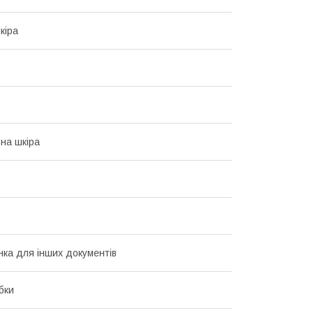
кіра
на шкіра
ка для інших документів
бки