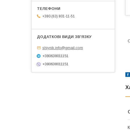
+380 (63) 801-11-51
О
shiynik.info@gmail.com
+380638011151
+380638011151
Х
К