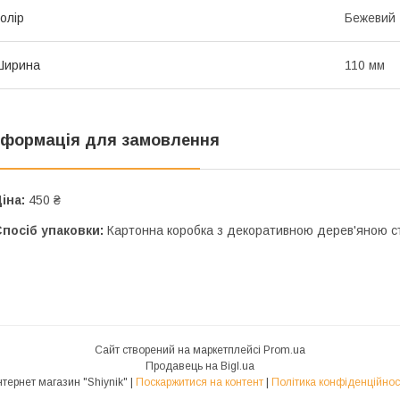
олір
Бежевий
Ширина
110 мм
нформація для замовлення
іна:
450 ₴
посіб упаковки:
Картонна коробка з декоративною дерев'яною 
Сайт створений на маркетплейсі
Prom.ua
Продавець на Bigl.ua
Інтернет магазин "Shiynik" |
Поскаржитися на контент
|
Політика конфіденційнос