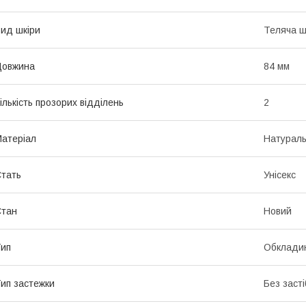
ид шкіри
Теляча ш
Довжина
84 мм
ількість прозорих відділень
2
атеріал
Натураль
тать
Унісекс
Стан
Новий
ип
Обкладин
ип застежки
Без засті