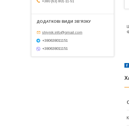
+380 (63) 801-11-51
Ш
Ф
shiynik.info@gmail.com
+380638011151
+380638011151
Х
К