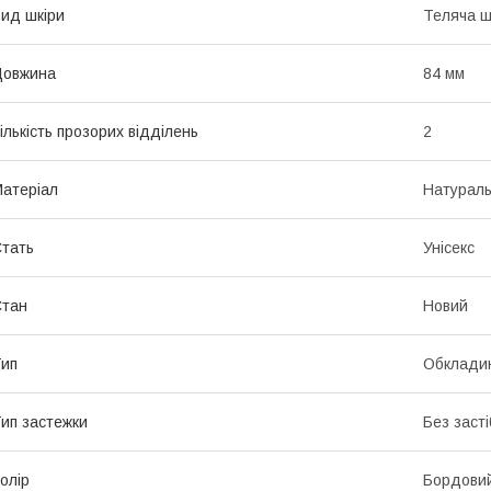
ид шкіри
Теляча ш
Довжина
84 мм
ількість прозорих відділень
2
атеріал
Натураль
тать
Унісекс
Стан
Новий
ип
Обкладин
ип застежки
Без засті
олір
Бордови