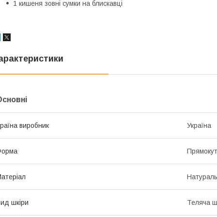
1 кишеня зовні сумки на блискавці
арактеристики
Основні
раїна виробник
Україна
Форма
Прямоку
атеріал
Натураль
ид шкіри
Теляча ш