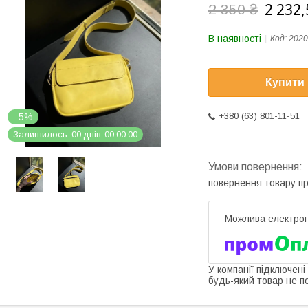
2 232,
2 350 ₴
В наявності
Код:
2020
Купити
+380 (63) 801-11-51
–5%
Залишилось
0
0
днів
0
0
0
0
0
0
повернення товару п
У компанії підключені
будь-який товар не п