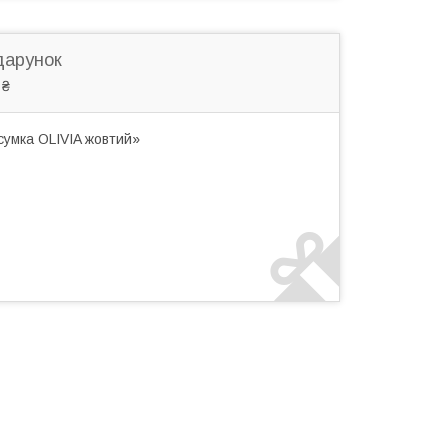
дарунок
 ₴
сумка OLIVIA жовтий»