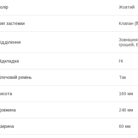
олір
Жовтий
ип застежки
Клапан (f
Зовнішня
ідділення
грошей, 
ідкладка
Ні
лечовий ремінь
Так
исота
160 мм
Довжина
240 мм
Ширина
60 мм