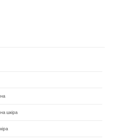
тна
на шкіра
кіра