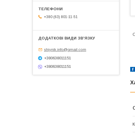
+380 (63) 801-11-51
О
shiynik.info@gmail.com
+380638011151
+380638011151
Х
К