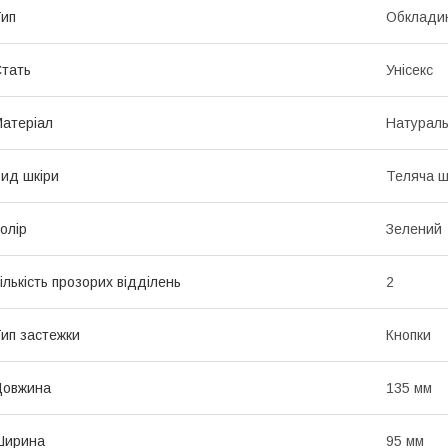
ип
Обкладин
тать
Унісекс
атеріал
Натураль
ид шкіри
Теляча ш
олір
Зелений
ількість прозорих відділень
2
ип застежки
Кнопки
Довжина
135 мм
Ширина
95 мм