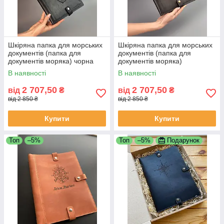
Шкіряна папка для морських
Шкіряна папка для морських
документів (папка для
документів (папка для
документів моряка) чорна
документів моряка)
коричнева
В наявності
В наявності
2 707,50
2 707,50
від
₴
від
₴
від 2 850 ₴
від 2 850 ₴
Купити
Купити
Топ
–5%
Топ
–5%
Подарунок