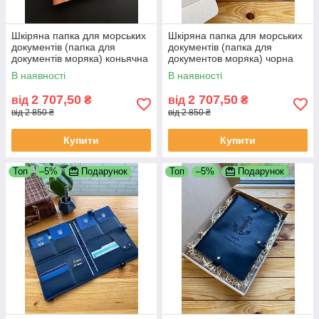
Шкіряна папка для морських
Шкіряна папка для морських
документів (папка для
документів (папка для
документів моряка) коньячна
документов моряка) чорна
В наявності
В наявності
2 707,50
2 707,50
від
₴
від
₴
від 2 850 ₴
від 2 850 ₴
Купити
Купити
Топ
–5%
Подарунок
Топ
–5%
Подарунок