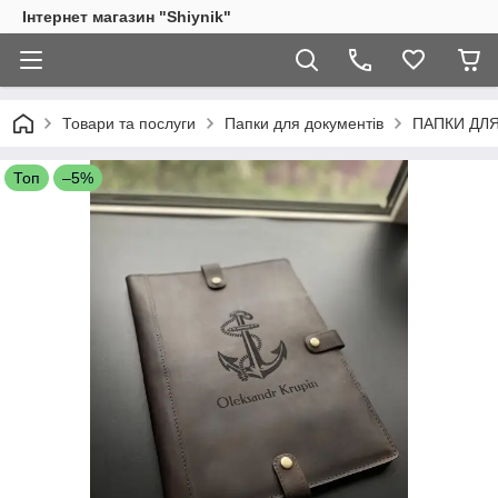
Інтернет магазин "Shiynik"
Товари та послуги
Папки для документів
ПАПКИ ДЛ
Топ
–5%