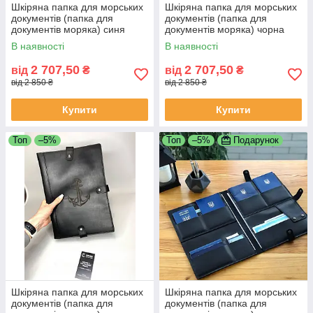
Шкіряна папка для морських
Шкіряна папка для морських
документів (папка для
документів (папка для
документів моряка) синя
документів моряка) чорна
В наявності
В наявності
2 707,50
2 707,50
від
₴
від
₴
від 2 850 ₴
від 2 850 ₴
Купити
Купити
Топ
–5%
Топ
–5%
Подарунок
Шкіряна папка для морських
Шкіряна папка для морських
документів (папка для
документів (папка для