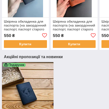
Шкіряна обкладинка для
Шкіряна обкладинка для
Шкір
паспорта (на закордонний
паспорта (на закордонний
пасп
паспорт, паспорт старого
паспорт, паспорт старого
пасп
зразка) синій
зразка) коньячний
зраз
550
550
550
₴
₴
ініці
Купити
Купити
Акційні пропозиції та новинки
Подарунок