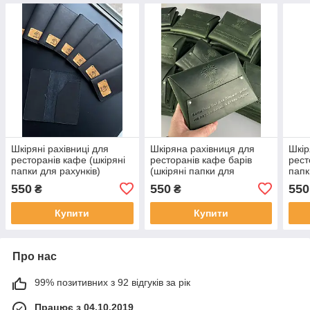
Шкіряні рахівниці для
Шкіряна рахівниця для
Шкір
ресторанів кафе (шкіряні
ресторанів кафе барів
рест
папки для рахунків)
(шкіряні папки для
папк
рахунку)
550
550
550
₴
₴
Купити
Купити
Про нас
99% позитивних з 92 відгуків за рік
Працює з 04.10.2019