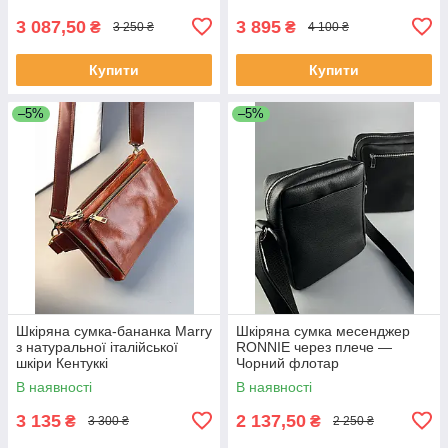
документів
документів
3 087,50
3 895
₴
₴
3 250 ₴
4 100 ₴
Купити
Купити
–5%
–5%
Шкіряна сумка-бананка Marry
Шкіряна сумка месенджер
з натуральної італійської
RONNIE через плече —
шкіри Кентуккі
Чорний флотар
В наявності
В наявності
3 135
2 137,50
₴
₴
3 300 ₴
2 250 ₴