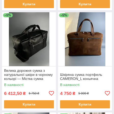
Купити
Купити
–5%
–5%
Велика дорожня сумка з
натуральної шкіри в чорному
Шкіряна сумка портфель
кольорі — Містка сумка
CAMERON_L коньячна
Weekend Bag (Ручна
В наявності
В наявності
поклажа)
6 412,50
4 750
₴
₴
6 750 ₴
5 000 ₴
Купити
Купити