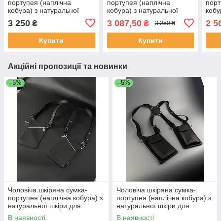
портупея (наплічна
портупея (наплічна
порт
кобура) з натуральної
кобура) з натуральної
кобу
шкіри для телефону,
шкіри для телефону,
шкір
3 250
3 087,50
2 5
₴
₴
3 250 ₴
гаманця та документів
гаманця та документів
гама
Купити
Купити
Акційні пропозиції та новинки
–5%
–5%
Чоловіча шкіряна сумка-
Чоловіча шкіряна сумка-
портупея (наплічна кобура) з
портупея (наплічна кобура) з
натуральної шкіри для
натуральної шкіри для
телефону, гаманця та
телефону, гаманця та
В наявності
В наявності