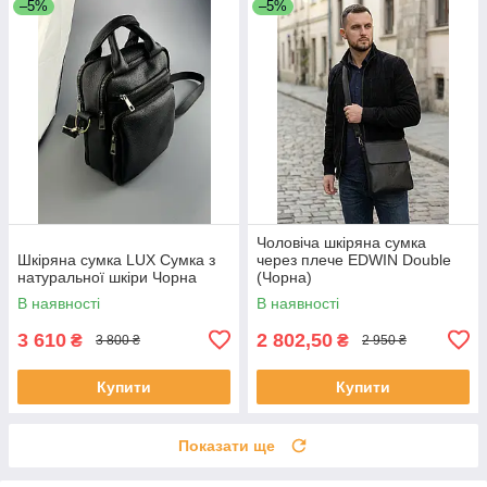
–5%
–5%
Чоловіча шкіряна сумка
Шкіряна сумка LUX Сумка з
через плече EDWIN Double
натуральної шкіри Чорна
(Чорна)
В наявності
В наявності
3 610
2 802,50
₴
₴
3 800 ₴
2 950 ₴
Купити
Купити
Показати ще