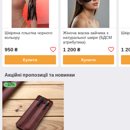
Шкіряна пльотка чорного
Жіноча маска-зайчика з
Шкір
кольору
натуральної шкіри (БДСМ
атрибутика)
950
1 200
1 2
₴
₴
Купити
Купити
Акційні пропозиції та новинки
–10%