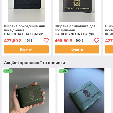
Шкіряна обкладинка для
Шкіряна обкладинка для
Шкір
посвідчення
посвідчення
пос
НАЦІОНАЛЬНА ГВАРДІЯ
НАЦІОНАЛЬНА ГВАРДІЯ
КРИ
УКРАЇНИ чорна
УКРАЇНИ коричнева
ВИК
427,50
465,50
427
₴
₴
450 ₴
490 ₴
УКР
Купити
Купити
Акційні пропозиції та новинки
–5%
–5%