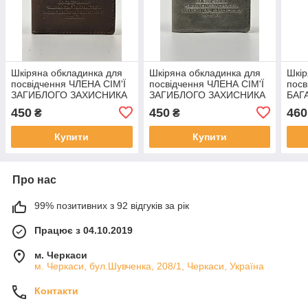
Шкіряна обкладинка для
Шкіряна обкладинка для
Шкір
посвідчення ЧЛЕНА СІМ'Ї
посвідчення ЧЛЕНА СІМ'Ї
посв
ЗАГИБЛОГО ЗАХИСНИКА
ЗАГИБЛОГО ЗАХИСНИКА
БАГА
ЧИ ЗАХИСНИЦІ УКРАЇНИ
ЧИ ЗАХИСНИЦІ УКРАЇНИ
450
450
460
₴
₴
коричневий
Купити
Купити
Про нас
99% позитивних з 92 відгуків за рік
Працює з 04.10.2019
м. Черкаси
м. Черкаси, бул.Шувченка, 208/1, Черкаси, Україна
Контакти