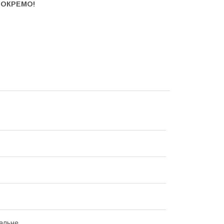
 ОКРЕМО!
ь
альне