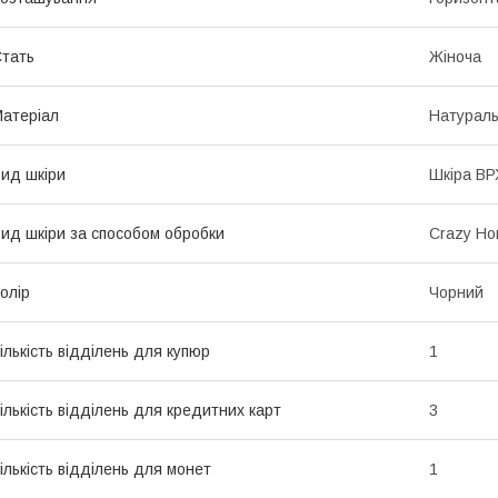
тать
Жіноча
атеріал
Натураль
ид шкіри
Шкіра ВР
ид шкіри за способом обробки
Crazy Ho
олір
Чорний
ількість відділень для купюр
1
ількість відділень для кредитних карт
3
ількість відділень для монет
1