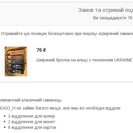
Замов та отримай по
Ви заощаджуєте 76
Отримайте цю позицію безкоштовно при покупці «Шкіряний гама
76 ₴
Шкіряний брелок на кільці з тисненням UKRAINE
омпактний класичний гаманець
UGO_H не займе багато місця, але має всі необхідні відділи:
1 відділення для купюр
1 відділення для монет
6 відділення для карток