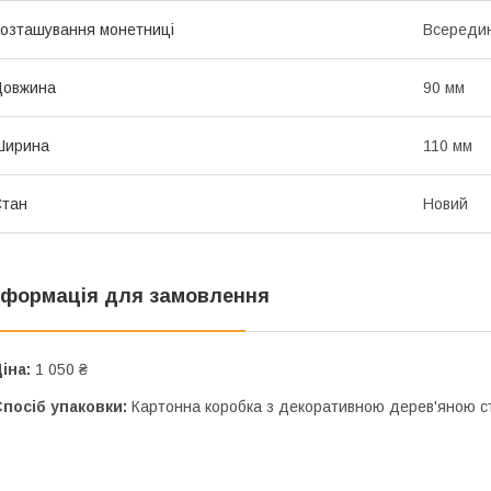
озташування монетниці
Всередин
Довжина
90 мм
Ширина
110 мм
Стан
Новий
нформація для замовлення
іна:
1 050 ₴
посіб упаковки:
Картонна коробка з декоративною дерев'яною 