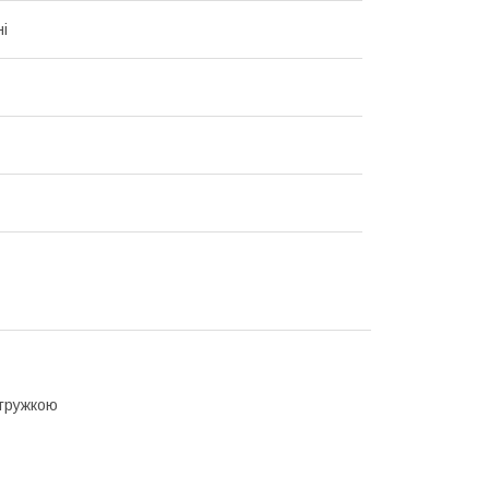
і
стружкою