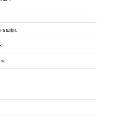
на шкіра
Х
rse