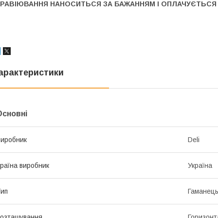
ГРАВІЮВАННЯ НАНОСИТЬСЯ ЗА БАЖАННЯМ І ОПЛАЧУЄТЬСЯ
арактеристики
Основні
иробник
Deli
раїна виробник
Україна
ип
Гаманец
озташування
Горизонт