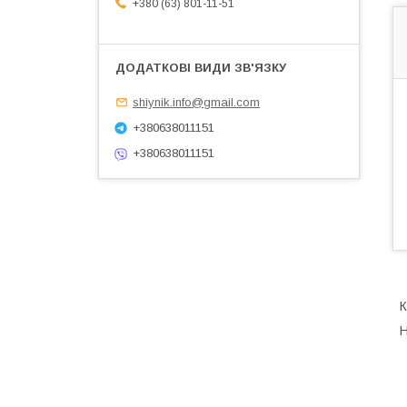
+380 (63) 801-11-51
shiynik.info@gmail.com
+380638011151
+380638011151
К
H