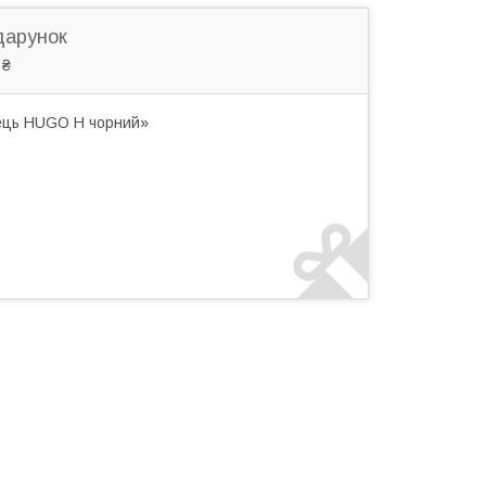
дарунок
 ₴
нець HUGO H чорний»