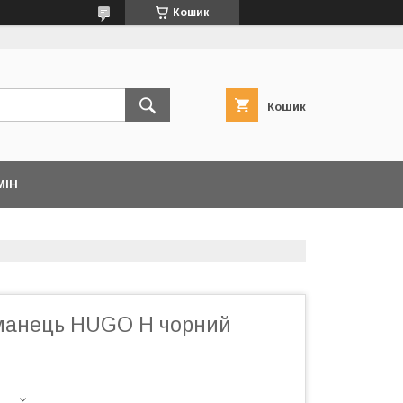
Кошик
Кошик
МІН
манець HUGO H чорний