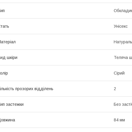
ип
Обкладин
тать
Унісекс
атеріал
Натураль
ид шкіри
Теляча ш
олір
Сірий
ількість прозорих відділень
2
ип застежки
Без засті
Довжина
84 мм