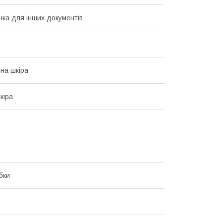
ка для інших документів
на шкіра
кіра
бки