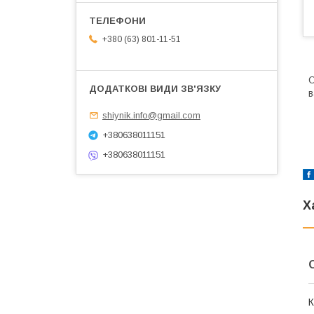
+380 (63) 801-11-51
О
в
shiynik.info@gmail.com
+380638011151
+380638011151
Х
К