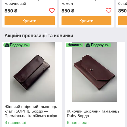
коричневий
кемел
біли
850
850
850
₴
₴
Купити
Купити
Акційні пропозиції та новинки
Подарунок
Новинка
Подарунок
Жіночий шкіряний гаманець-
клатч SOPHIE Бордо —
Жіночий шкіряний гаманець
Преміальна італійська шкіра
Ruby Бордо
Кентуккі
В наявності
В наявності