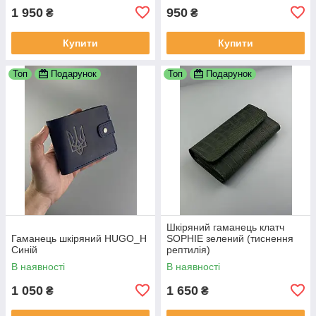
1 950
950
₴
₴
Купити
Купити
Топ
Подарунок
Топ
Подарунок
Шкіряний гаманець клатч
Гаманець шкіряний HUGO_H
SOPHIE зелений (тиснення
Синій
рептилія)
В наявності
В наявності
1 050
1 650
₴
₴