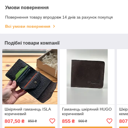
Умови повернення
Повернення товару впродовж 14 днів за рахунок покупця
Всі умови повернення
Подібні товари компанії
Шкіряний гаманець ISLA
Гаманець шкіряний HUGO
Шкір
коричневий
коричневий
кем
807,50
855
807
₴
₴
850 ₴
900 ₴