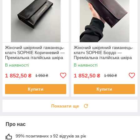
Жіночий шкіряний гаманець-
Жіночий шкіряний гаманець-
клатч SOPHIE Коричневий —
клатч SOPHIE Бордо —
Преміальна італійська шкіра
Преміальна італійська шкіра
Кентуккі
Кентуккі
В наявності
В наявності
1 852,50
1 852,50
₴
₴
1 950 ₴
1 950 ₴
Купити
Купити
Показати ще
Про нас
99% позитивних з 92 відгуків за рік