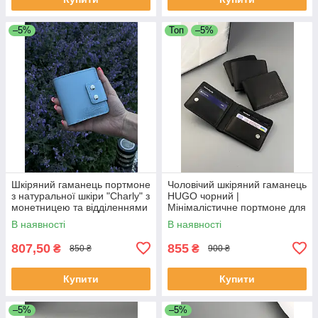
–5%
Топ
–5%
Шкіряний гаманець портмоне
Чоловічий шкіряний гаманець
з натуральної шкіри "Charly" з
HUGO чорний |
монетницею та відділеннями
Мінімалістичне портмоне для
для карток у Блакитному
карток та купюр
В наявності
В наявності
кольорі
807,50
855
₴
₴
850 ₴
900 ₴
Купити
Купити
–5%
–5%