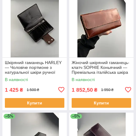
Шкіряний гаманець HARLEY
Жіночий шкіряний гаманець-
— Чоловіче портмоне з
клатч SOPHIE Коньячний —
натуральної шкіри ручної
Преміальна італійська шкіра
роботи
Кентуккі
В наявності
В наявності
1 425
1 852,50
₴
₴
1 500 ₴
1 950 ₴
Купити
Купити
–5%
–5%