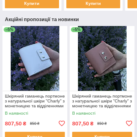
Купити
Купити
Акційні пропозиції та новинки
–5%
–5%
Шкіряний гаманець портмоне
Шкіряний гаманець портмоне
з натуральної шкіри "Charly" з
з натуральної шкіри "Charly" з
монетницею та відділеннями
монетницею та відділеннями
для карток у білому кольорі
для карток у рожевому
В наявності
В наявності
кольорі
807,50
807,50
₴
₴
850 ₴
850 ₴
Купити
Купити