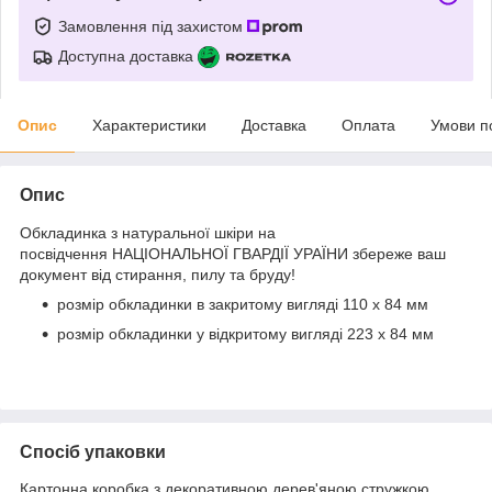
Замовлення під захистом
Доступна доставка
Опис
Характеристики
Доставка
Оплата
Умови п
Опис
Обкладинка з натуральної шкіри на
посвідчення НАЦІОНАЛЬНОЇ ГВАРДІЇ УРАЇНИ збереже ваш
документ від стирання, пилу та бруду!
розмір обкладинки в закритому вигляді 110 х 84 мм
розмір обкладинки у відкритому вигляді 223 х 84 мм
Спосіб упаковки
Картонна коробка з декоративною дерев'яною стружкою