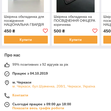
Шкіряна обкладинка для
Шкіряна обкладинка на
Шкір
посвідчення
ПОСВІДЧЕННЯ ОФІЦЕРА
посв
НАЦІОНАЛЬНА ГВАРДІЯ
коричнева
НАЦ
УКРАЇНИ чорна
УКРА
450
500
450
₴
₴
Купити
Купити
Про нас
99% позитивних з 92 відгуків за рік
Працює з 04.10.2019
м. Черкаси
м. Черкаси, бул.Шувченка, 208/1, Черкаси, Україна
Контакти
Сьогодні працює з 09:00 до 18:00
Показати весь графік роботи