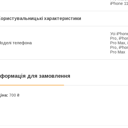
iPhone 1
Користувальницькі характеристики
Усі iPhon
Pro, iPho
оделі телефона
Pro Max, 
Pro, iPho
Pro Max
нформація для замовлення
іна:
700 ₴