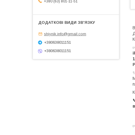
+380 (63) 801-11-51
В
Д
shiynik.info@gmail.com
К
+380638011151
+380638011151
i
1
P
п
К
в