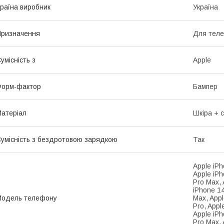
раїна виробник
Україна
ризначення
Для тел
умісність з
Apple
Форм-фактор
Бампер
атеріал
Шкіра + с
умісність з бездротовою зарядкою
Так
Apple iPh
Apple iPh
Pro Max, 
iPhone 14
Модель телефону
Max, Appl
Pro, Appl
Apple iPh
Pro Max, 