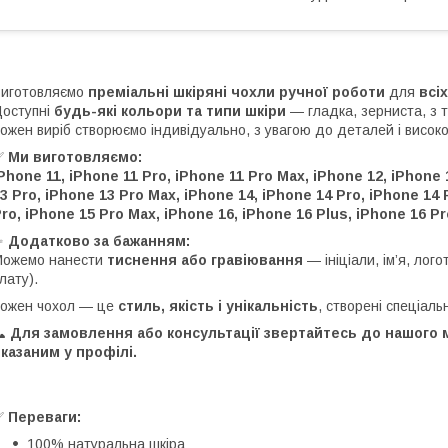
иготовляємо
преміальні шкіряні чохли ручної роботи
для
всі
оступні
будь-які кольори та типи шкіри
— гладка, зерниста, з 
ожен виріб створюємо індивідуально, з увагою до деталей і висок
✅
Ми виготовляємо:
Phone 11, iPhone 11 Pro, iPhone 11 Pro Max, iPhone 12, iPhone 
3 Pro, iPhone 13 Pro Max, iPhone 14, iPhone 14 Pro, iPhone 14 
ro, iPhone 15 Pro Max, iPhone 16, iPhone 16 Plus, iPhone 16 Pr
✨
Додатково за бажанням:
Можемо нанести
тиснення або гравіювання
— ініціали, ім’я, лог
лату).
ожен чохол — це
стиль, якість і унікальність
, створені спеціаль
📞 Для замовлення або консультації звертайтесь до нашого
казаним у профілі.
✅
Переваги:
100% натуральна шкіра