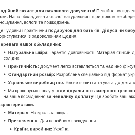
Надійний захист для важливого документа!
Пенсійне посвідчен
оки. Наша обкладинка з якісної натуральної шкіри допоможе збере
ношування, вологи та пошкоджень.
е чудовий і практичний
подарунок для батьків, дідуся чи бабу
ористуватися із задоволенням щодня.
Переваги нашої обкладинки:
Натуральна шкіра:
Гарантія довговічності. Матеріал стійкий 
солідно.
Практичність:
Документ легко вставляється та надійно фіксує
Стандартний розмір:
Розроблена спеціально під формат укра
Українське виробництво:
Якісне пошиття та увага до детал
Ми пропонуємо послугу
індивідуального лазерного гравію
на ваше посвідчення
за невелику доплату
! Це зробить ваш ак
Характеристики:
Матеріал:
Натуральна шкіра.
Призначення:
Для пенсійного посвідчення.
Країна виробник:
Україна.