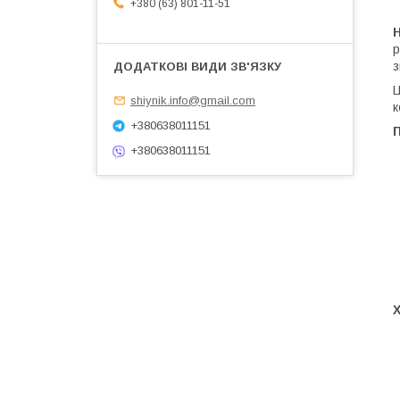
+380 (63) 801-11-51
р
з
Ц
shiynik.info@gmail.com
к
+380638011151
+380638011151