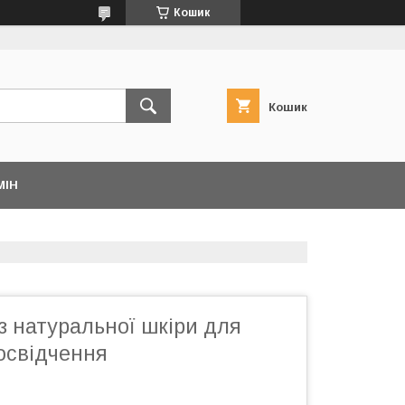
Кошик
Кошик
МІН
з натуральної шкіри для
освідчення