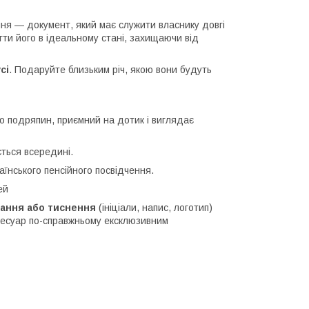
ня — документ, який має служити власнику довгі
гти його в ідеальному стані, захищаючи від
сі
. Подаруйте близьким річ, якою вони будуть
до подряпин, приємний на дотик і виглядає
ться всередині.
їнського пенсійного посвідчення.
ей
вання або тиснення
(ініціали, напис, логотип)
сесуар по-справжньому ексклюзивним