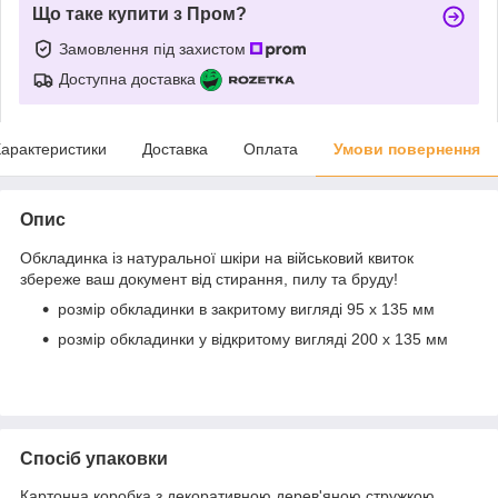
Що таке купити з Пром?
Замовлення під захистом
Доступна доставка
арактеристики
Доставка
Оплата
Умови повернення
Опис
Обкладинка із натуральної шкіри на військовий квиток
збереже ваш документ від стирання, пилу та бруду!
розмір обкладинки в закритому вигляді 95 х 135 мм
розмір обкладинки у відкритому вигляді 200 х 135 мм
Спосіб упаковки
Картонна коробка з декоративною дерев'яною стружкою