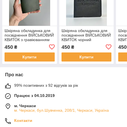
Шкіряна обкладинка для
Шкіряна обкладинка для
Шкір
посвідчення ВІЙСЬКОВИЙ
посвідчення ВІЙСЬКОВИЙ
пос
КВИТОК з гравіюванням
КВИТОК чорний
КВИТ
"ВОЄННІК" зелений
"ВО
450
450
450
₴
₴
Купити
Купити
Про нас
99% позитивних з 92 відгуків за рік
Працює з 04.10.2019
м. Черкаси
м. Черкаси, бул.Шувченка, 208/1, Черкаси, Україна
Контакти